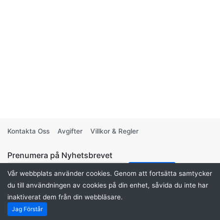
Kontakta Oss
Avgifter
Villkor & Regler
Prenumera på Nyhetsbrevet
Vår webbplats använder cookies. Genom att fortsätta samtycker
du till användningen av cookies på din enhet, såvida du inte har
inaktiverat dem från din webbläsare.
Drivs av
CleanSys Sverige
. ©2026 Din Auktion
Jag Förstår